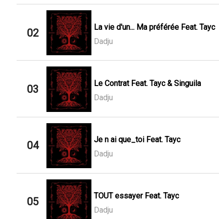
La vie d'un... Ma préférée Feat. Tayc
02
Dadju
Le Contrat Feat. Tayc & Singuila
03
Dadju
Je n ai que_toi Feat. Tayc
04
Dadju
TOUT essayer Feat. Tayc
05
Dadju