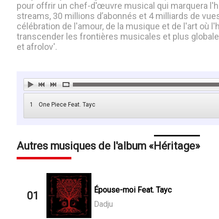
pour offrir un chef-d'œuvre musical qui marquera l'hi
streams, 30 millions d’abonnés et 4 milliards de vue
célébration de l'amour, de la musique et de l'art où 
transcender les frontières musicales et plus global
et afrolov'.
1
One Piece Feat. Tayc
Autres musiques de l'album
Héritage
Épouse-moi Feat. Tayc
01
Dadju