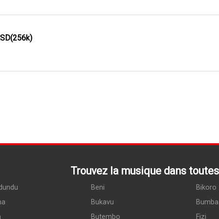
ASD(256k)
Trouvez la musique dans toutes 
dundu
Beni
Bikoro
ma
Bukavu
Bumba
a
Butembo
Fizi