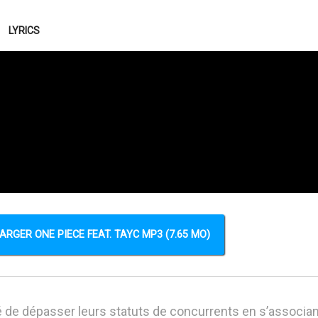
LYRICS
ARGER ONE PIECE FEAT. TAYC MP3 (7.65 MO)
é de dépasser leurs statuts de concurrents en s’associan