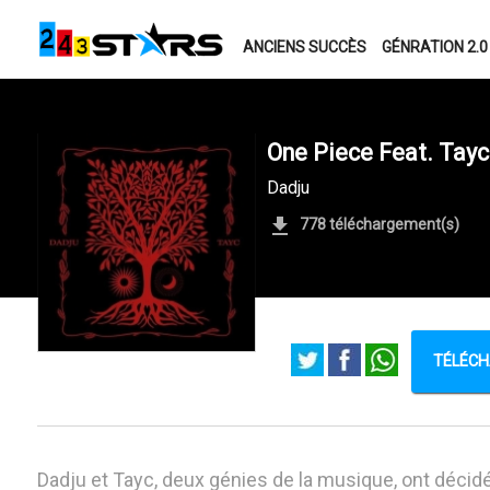
ANCIENS SUCCÈS
GÉNRATION 2.0
One Piece Feat. Tayc
Dadju
778 téléchargement(s)
TÉLÉCH
Dadju et Tayc, deux génies de la musique, ont décid