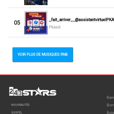
_fait_arriver__@assistantvirtuelPK
05
Pkasd
VOIR PLUS DE MUSIQUES RNB
Ban
Bo
NOUVEAUTÉS
But
GOSPEL