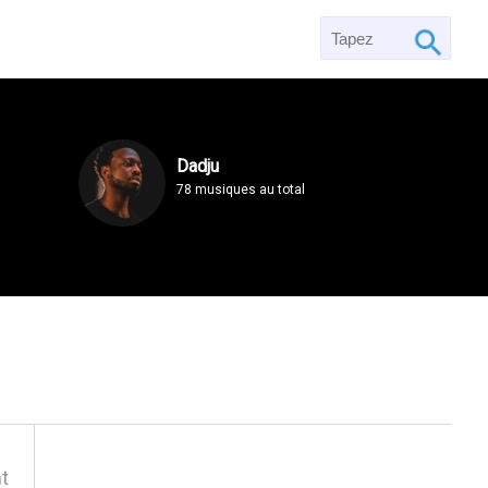
Dadju
78 musiques au total
t