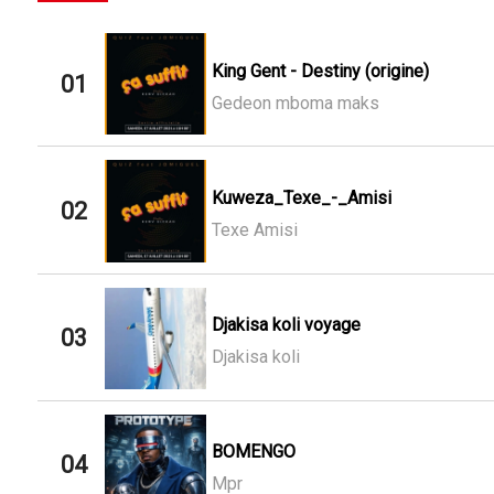
King Gent - Destiny (origine)
01
Gedeon mboma maks
Kuweza_Texe_-_Amisi
02
Texe Amisi
Djakisa koli voyage
03
Djakisa koli
BOMENGO
04
Mpr