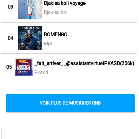
Djakisa koli voyage
03
Djakisa koli
BOMENGO
04
Mpr
_fait_arriver__@assistantvirtuelPKASD(256k)
05
Pkasd
VOIR PLUS DE MUSIQUES RNB