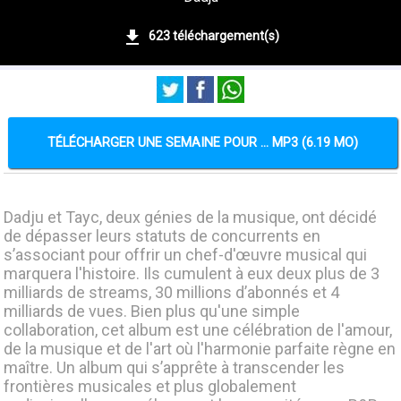
623 téléchargement(s)
TÉLÉCHARGER UNE SEMAINE POUR ... MP3 (6.19 MO)
Dadju et Tayc, deux génies de la musique, ont décidé
de dépasser leurs statuts de concurrents en
s’associant pour offrir un chef-d'œuvre musical qui
marquera l'histoire. Ils cumulent à eux deux plus de 3
milliards de streams, 30 millions d’abonnés et 4
milliards de vues. Bien plus qu'une simple
collaboration, cet album est une célébration de l'amour,
de la musique et de l'art où l'harmonie parfaite règne en
maître. Un album qui s’apprête à transcender les
frontières musicales et plus globalement