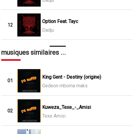
Dadju
Option Feat. Tayc
12
Dadju
musiques similaires ...
King Gent - Destiny (origine)
01
Gedeon mboma maks
Kuweza_Texe_-_Amisi
02
Texe Amisi