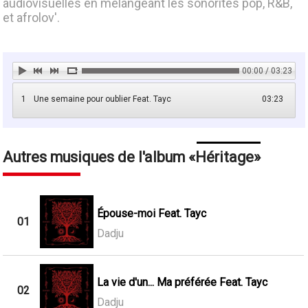
audiovisuelles en mélangeant les sonorités pop, R&B,
et afrolov'.
00:00 / 03:23
1
Une semaine pour oublier Feat. Tayc
03:23
Autres musiques de l'album
Héritage
Épouse-moi Feat. Tayc
01
Dadju
La vie d'un... Ma préférée Feat. Tayc
02
Dadju