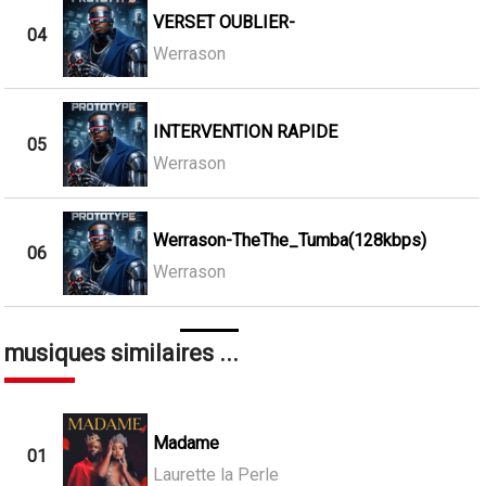
VERSET OUBLIER-
04
Werrason
INTERVENTION RAPIDE
05
Werrason
Werrason-TheThe_Tumba(128kbps)
06
Werrason
musiques similaires ...
Madame
01
Laurette la Perle