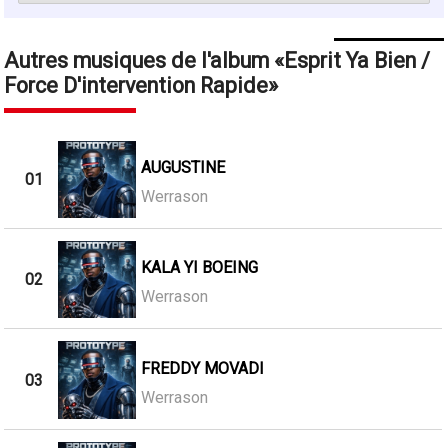
Autres musiques de l'album
Esprit Ya Bien /
Force D'intervention Rapide
AUGUSTINE
01
Werrason
KALA YI BOEING
02
Werrason
FREDDY MOVADI
03
Werrason