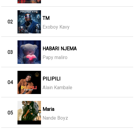
TM
02
Exoboy Kavy
HABARI NJEMA
03
Papy maliro
PILIPILI
04
Alain Kambale
Maria
05
Nande Boyz