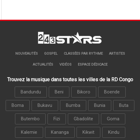
NOUVEAUTÉS
GOSPEL
CLASSÉES PAR RYTHME
ARTISTES
ACTUALITÉS
VIDÉOS
ESPACE DÉDICACE
Trouvez la musique dans toutes les villes de la RD Congo
Bandundu
Beni
Bikoro
Boende
Boma
Bukavu
Bumba
Bunia
Buta
Butembo
Fizi
Gbadolite
Goma
Kalemie
Kananga
Kikwit
Kindu