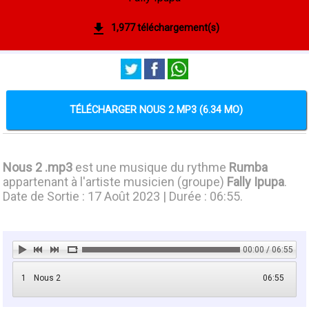
1,977 téléchargement(s)
TÉLÉCHARGER NOUS 2 MP3 (6.34 MO)
Nous 2 .mp3
est une musique du rythme
Rumba
appartenant à l'artiste musicien (groupe)
Fally Ipupa
.
Date de Sortie : 17 Août 2023 | Durée : 06:55.
00:00 / 06:55
1
Nous 2
06:55