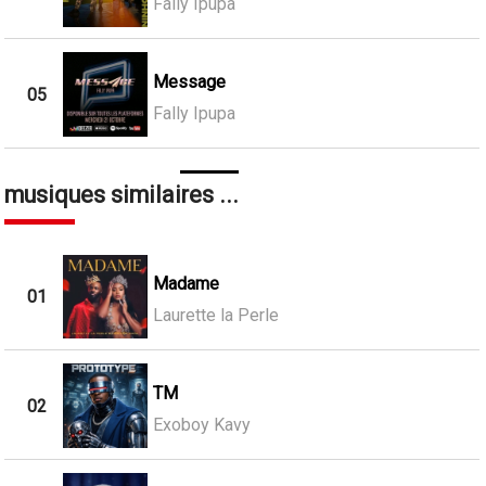
Fally Ipupa
Message
05
Fally Ipupa
musiques similaires ...
Madame
01
Laurette la Perle
TM
02
Exoboy Kavy