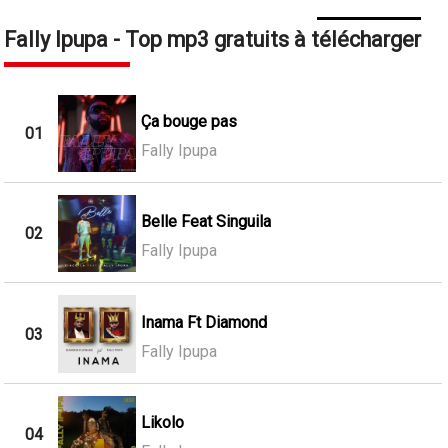
Fally Ipupa - Top mp3 gratuits à télécharger
Ça bouge pas
01
Fally Ipupa
Belle Feat Singuila
02
Fally Ipupa
Inama Ft Diamond
03
Fally Ipupa
Likolo
04