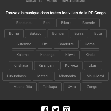
ACTUALITÉS
VIDÉOS
ESPACE DÉDICACE
Trouvez la musique dans toutes les villes de la RD Congo
Bandundu
Beni
Bikoro
Boende
Boma
Bukavu
Bumba
Bunia
Buta
Butembo
Fizi
Gbadolite
Goma
Kalemie
Kananga
Kikwit
Kindu
Kinshasa
Kisangani
Kolwezi
Likasi
Lubumbashi
Matadi
Mbandaka
Mbuji-Mayi
Muene-Ditu
Tshikapa
Uvira
Zongo