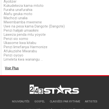
Ayolizer
Kukudekeza kama mtoto
Furaha unafurahia
Alafu geuka moto
Machozi unalia
Mwembamba mwenene
Uwe na pesa kama Dangote (Dangote)
Penzi halijali umasikini
Laweza penda mtu yoyote
Penzi sio somo
Ukasome kwa kitabu
Penzi limefanya Harmonize
Afukuzishe Mwarabu
Penzi oyoyo
Limeleta kwa wanangu ...
Voir Plus
NOUVEAUTÉS
GOSPEL
CLASSÉES PAR RYTHME
ARTISTES