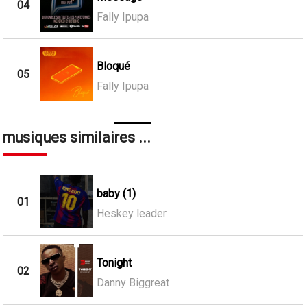
04
Fally Ipupa
Bloqué
05
Fally Ipupa
musiques similaires ...
baby (1)
01
Heskey leader
Tonight
02
Danny Biggreat