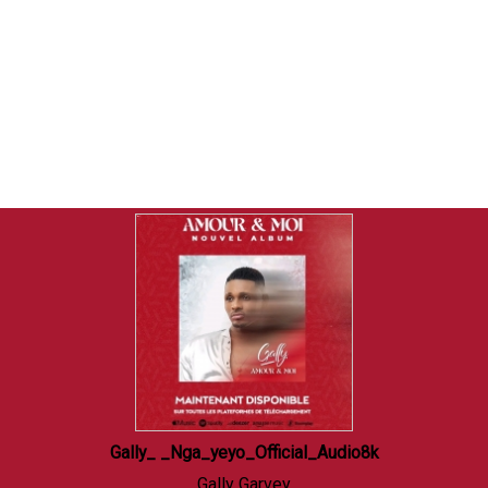
Gally_ _Nga_yeyo_Official_Audio8k
Gally Garvey