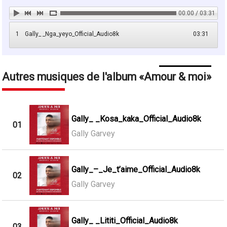
00:00 / 03:31
1
Gally_ _Nga_yeyo_Official_Audio8k
03:31
Autres musiques de l'album
Amour & moi
Gally_ _Kosa_kaka_Official_Audio8k
01
Gally Garvey
Gally_–_Je_t’aime_Official_Audio8k
02
Gally Garvey
Gally_ _Lititi_Official_Audio8k
03