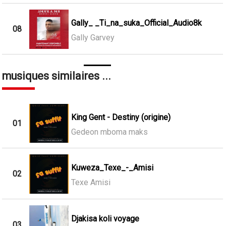
Gally_ _Ti_na_suka_Official_Audio8k
08
Gally Garvey
musiques similaires ...
King Gent - Destiny (origine)
01
Gedeon mboma maks
Kuweza_Texe_-_Amisi
02
Texe Amisi
Djakisa koli voyage
03