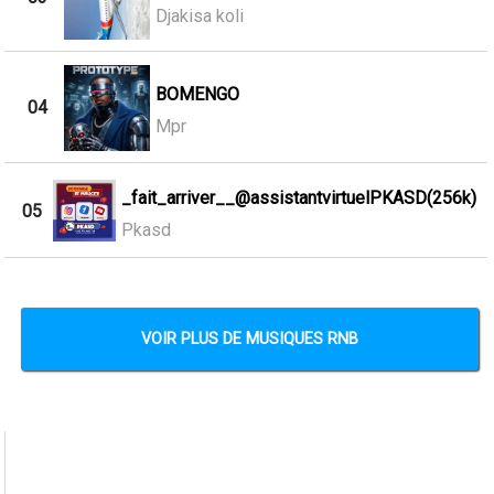
Djakisa koli
BOMENGO
04
Mpr
_fait_arriver__@assistantvirtuelPKASD(256k)
05
Pkasd
VOIR PLUS DE MUSIQUES RNB