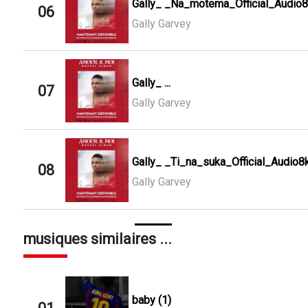
Gally_ _Na_motema_Official_Audio
06
Gally Garvey
Gally_ ...
07
Gally Garvey
Gally_ _Ti_na_suka_Official_Audio8
08
Gally Garvey
musiques similaires ...
baby (1)