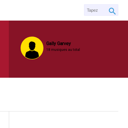
Gally Garvey
18 musiques au total