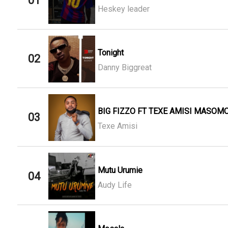
01
Heskey leader
Tonight
02
Danny Biggreat
BIG FIZZO FT TEXE AMISI MASOMO
03
Texe Amisi
Mutu Urumie
04
Audy Life