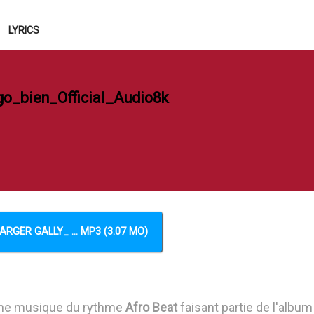
LYRICS
go_bien_Official_Audio8k
RGER GALLY_ ... MP3 (3.07 MO)
ne musique du rythme
Afro Beat
faisant partie de l'album