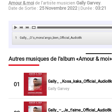
Amour & moi
de l'artiste musicien
Gally Garvey
.
Date de Sortie :
25 Novembre 2022
| Durée :
03:21
1
Gally_ _O'o_mona'ango_bien_Official_Audio8k
Autres musiques de l'album
Amour & moi
Gally_ _Kosa_kaka_Official_Audio8k
01
Gally Garvey
Gally_–_Je_t’aime_Official_Audio8k