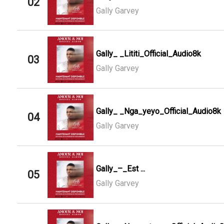
02
Gally Garvey
Gally_ _Lititi_Official_Audio8k
03
Gally Garvey
Gally_ _Nga_yeyo_Official_Audio8k
04
Gally Garvey
Gally_–_Est ...
05
Gally Garvey