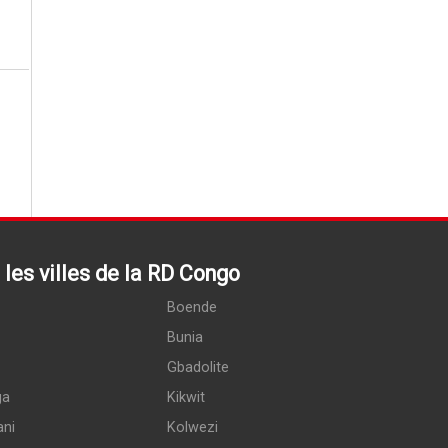
les villes de la RD Congo
Boende
Bunia
Gbadolite
ga
Kikwit
ani
Kolwezi