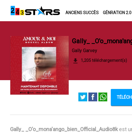
ANCIENS SUCCÈS
GÉNRATION 2.0
Gally_ _O'o_mona'an
Gally Garvey
1,205 téléchargement(s)
TÉLÉCHA
Gally_ _O'o_mona'ango_bien_Official_Audio8k
est u