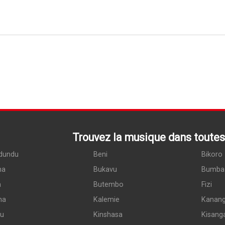
Trouvez la musique dans toutes 
dundu
Beni
Bikoro
ma
Bukavu
Bumba
a
Butembo
Fizi
ma
Kalemie
Kanan
du
Kinshasa
Kisang