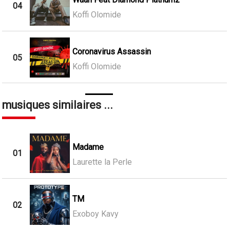
04
Koffi Olomide
Coronavirus Assassin
05
Koffi Olomide
musiques similaires ...
Madame
01
Laurette la Perle
TM
02
Exoboy Kavy