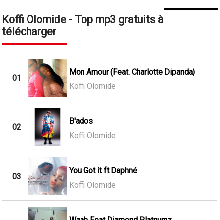
Koffi Olomide - Top mp3 gratuits à
télécharger
Mon Amour (Feat. Charlotte Dipanda)
01
Koffi Olomide
B'ados
02
Koffi Olomide
You Got it ft Daphné
03
Koffi Olomide
Waah Feat Diamond Platnumz