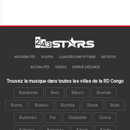
NOUVEAUTÉS
GOSPEL
CLASSÉES PAR RYTHME
ARTISTES
ACTUALITÉS
VIDÉOS
ESPACE DÉDICACE
Trouvez la musique dans toutes les villes de la RD Congo
Bandundu
Beni
Bikoro
Boende
Boma
Bukavu
Bumba
Bunia
Buta
Butembo
Fizi
Gbadolite
Goma