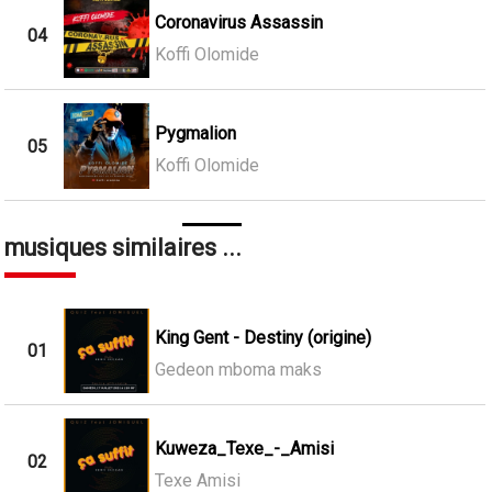
Coronavirus Assassin
04
Koffi Olomide
Pygmalion
05
Koffi Olomide
musiques similaires ...
King Gent - Destiny (origine)
01
Gedeon mboma maks
Kuweza_Texe_-_Amisi
02
Texe Amisi