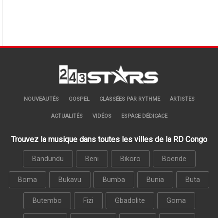
NOUVEAUTÉS
GOSPEL
CLASSÉES PAR RYTHME
ARTISTES
ACTUALITÉS
VIDÉOS
ESPACE DÉDICACE
Trouvez la musique dans toutes les villes de la RD Congo
Bandundu
Beni
Bikoro
Boende
Boma
Bukavu
Bumba
Bunia
Buta
Butembo
Fizi
Gbadolite
Goma