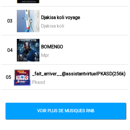
Djakisa koli voyage
03
Djakisa koli
BOMENGO
04
Mpr
_fait_arriver__@assistantvirtuelPKASD(256k)
05
Pkasd
VOIR PLUS DE MUSIQUES RNB