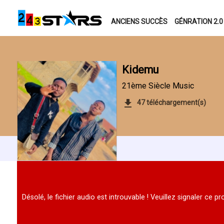
ANCIENS SUCCÈS
GÉNRATION 2.0
Kidemu
21ème Siècle Music
47 téléchargement(s)
Désolé, le fichier audio est introuvable ! Veuillez signaler ce