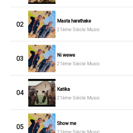
Masta harathake
02
21ème Siècle Music
Ni wewe
03
21ème Siècle Music
Katika
04
21ème Siècle Music
Show me
05
21ème Siècle Music