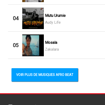
Mutu Urumie
04
Audy Life
Mosala
05
Zakalara
VOIR PLUS DE MUSIQUES AFRO BEAT