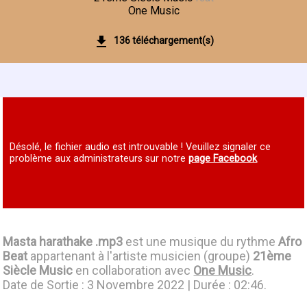
One Music
136 téléchargement(s)
Désolé, le fichier audio est introuvable ! Veuillez signaler ce
problème aux administrateurs sur notre
page Facebook
Masta harathake .mp3
est une musique du rythme
Afro
Beat
appartenant à l'artiste musicien (groupe)
21ème
Siècle Music
en collaboration avec
One Music
.
Date de Sortie : 3 Novembre 2022 | Durée : 02:46.