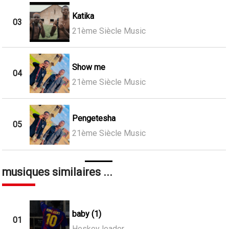
Katika
03
21ème Siècle Music
Show me
04
21ème Siècle Music
Pengetesha
05
21ème Siècle Music
musiques similaires ...
baby (1)
01
Heskey leader