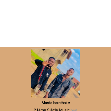
Masta harathake
21ème Siècle Music
feat