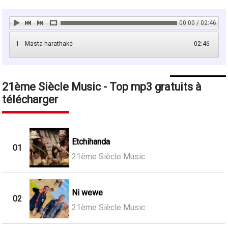
00:00 / 02:46
1
Masta harathake
02:46
21ème Siècle Music - Top mp3 gratuits à
télécharger
Etchihanda
01
21ème Siècle Music
Ni wewe
02
21ème Siècle Music