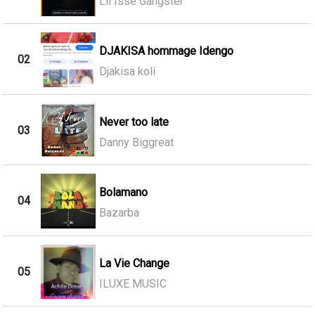
Lil Isse Gangster
DJAKISA hommage Idengo
02
Djakisa koli
Never too late
03
Danny Biggreat
Bolamano
04
Bazarba
La Vie Change
05
ILUXE MUSIC