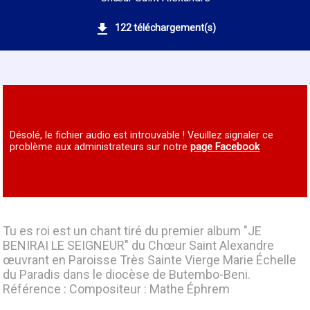
122 téléchargement(s)
Désolé, le fichier audio est introuvable ! Veuillez signaler ce
problème aux administrateurs sur notre
page Facebook
Tu es roi est un chant tiré du premier album "JE
BENIRAI LE SEIGNEUR" du Chœur Saint Alexandre
œuvrant en Paroisse Très Sainte Vierge Marie Échelle
du Paradis dans le diocèse de Butembo-Beni.
Référence : Compositeur : Mathe Éphrem