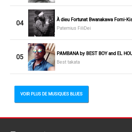
À dieu Fortunat Bwanakawa Forni-Ki
04
Paternius FiliDei
PAMBANA by BEST BOY and EL HO
05
Best takata
VOIR PLUS DE MUSIQUES BLUES