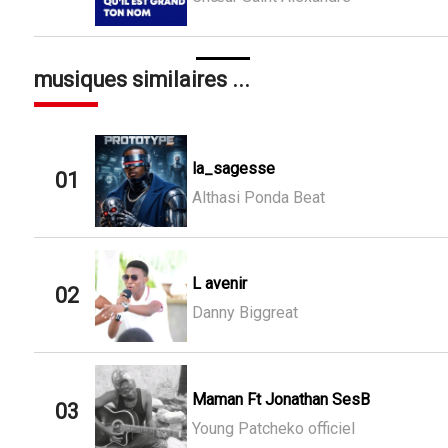
musiques similaires ...
la_sagesse
01
Althasi Ponda Beat
L avenir
02
Danny Biggreat
Maman Ft Jonathan SesB
03
Young Patcheko officiel