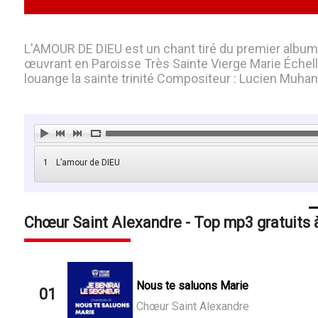
L'AMOUR DE DIEU est un chant tiré du premier albu
œuvrant en Paroisse Très Sainte Vierge Marie Échel
louange la sainte trinité Compositeur : Lucien Muhan
1
L’amour de DIEU
Chœur Saint Alexandre - Top mp3 gratuits 
Nous te saluons Marie
01
Chœur Saint Alexandre