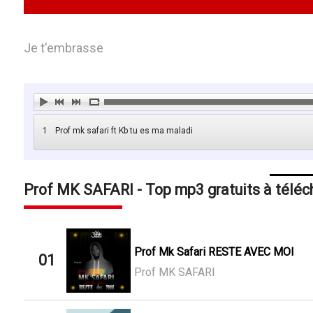
Je t'embrasse
1
Prof mk safari ft Kb tu es ma maladi
Prof MK SAFARI - Top mp3 gratuits à téléc
Prof Mk Safari RESTE AVEC MOI
01
Prof MK SAFARI