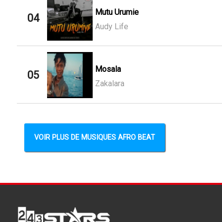
Mutu Urumie
04
Audy Life
Mosala
05
Zakalara
VOIR PLUS DE MUSIQUES AFRO BEAT