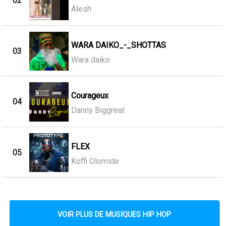
02
Alesh
WARA DAIKO_-_SHOTTAS
03
Wara daiko
Courageux
04
Danny Biggreat
FLEX
05
Koffi Olomide
VOIR PLUS DE MUSIQUES HIP HOP