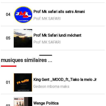
Prof Mk safari alls satrs Amani
04
Prof MK SAFARI
Prof Mk Safari lundi méchant
05
Prof MK SAFARI
musiques similaires ...
King Gent _MOOD_ft_Tiako la melo Jr
01
Gedeon mboma maks
Wenge Politica