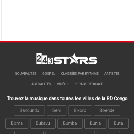
NOUVEAUTÉS
GOSPEL
CLASSÉES PAR RYTHME
ARTISTES
ACTUALITÉS
VIDÉOS
ESPACE DÉDICACE
Trouvez la musique dans toutes les villes de la RD Congo
Bandundu
Beni
Bikoro
Boende
Boma
Bukavu
Bumba
Bunia
Buta