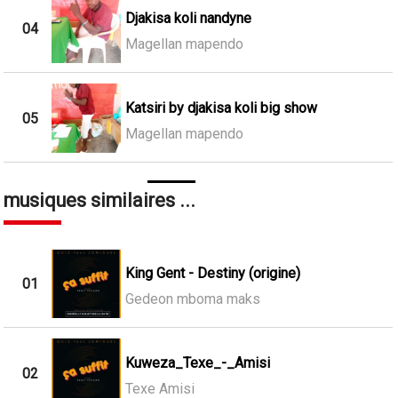
Djakisa koli nandyne
04
Magellan mapendo
Katsiri by djakisa koli big show
05
Magellan mapendo
musiques similaires ...
King Gent - Destiny (origine)
01
Gedeon mboma maks
Kuweza_Texe_-_Amisi
02
Texe Amisi