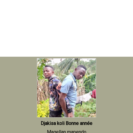
Djakisa koli Bonne année
Magellan mapendo