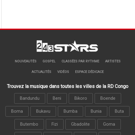
NOUVEAUTÉS
GOSPEL
CLASSÉES PAR RYTHME
ARTISTES
ACTUALITÉS
VIDÉOS
ESPACE DÉDICACE
Trouvez la musique dans toutes les villes de la RD Congo
Bandundu
Beni
Bikoro
Boende
Boma
Bukavu
Bumba
Bunia
Buta
Butembo
Fizi
Gbadolite
Goma