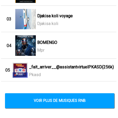
Djakisa koli voyage
03
Djakisa koli
BOMENGO
04
Mpr
_fait_arriver__@assistantvirtuelPKASD(256k)
05
Pkasd
VOIR PLUS DE MUSIQUES RNB