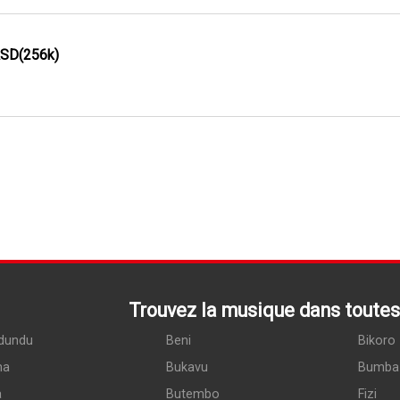
ASD(256k)
Trouvez la musique dans toutes 
dundu
Beni
Bikoro
ma
Bukavu
Bumba
a
Butembo
Fizi