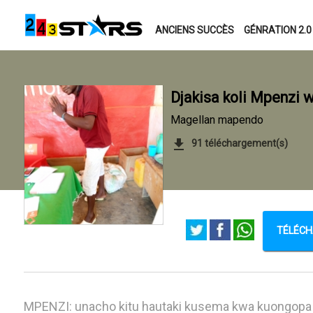
ANCIENS SUCCÈS
GÉNRATION 2.0
Djakisa koli Mpenzi 
Magellan mapendo
91 téléchargement(s)
TÉLÉCHA
MPENZI: unacho kitu hautaki kusema kwa kuongopa 