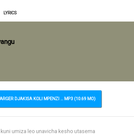
LYRICS
wangu
RGER DJAKISA KOLI MPENZI ... MP3 (10.69 MO)
kuni umiza leo unavicha kesho utasema