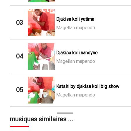
Djakisa koli yatima
03
Magellan mapendo
Djakisa koli nandyne
04
Magellan mapendo
Katsiri by djakisa koli big show
05
Magellan mapendo
musiques similaires ...