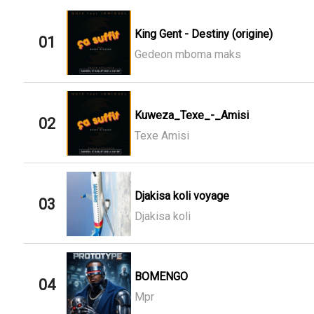
King Gent - Destiny (origine)
01
Gedeon mboma maks
Kuweza_Texe_-_Amisi
02
Texe Amisi
Djakisa koli voyage
03
Djakisa koli
BOMENGO
04
Mpr