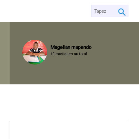
Magellan mapendo
13 musiques au total