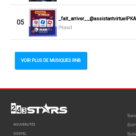
_fait_arriver__@assistantvirtuelPK
05
Pkasd
VOIR PLUS DE MUSIQUES RNB
Ban
Bo
NOUVEAUTÉS
But
GOSPEL