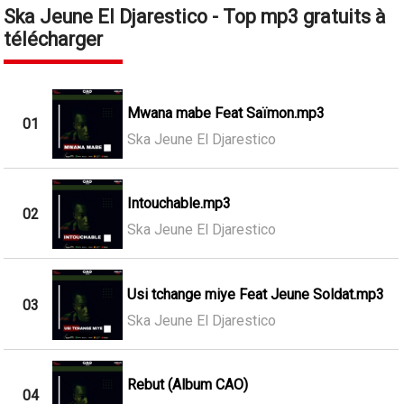
Ska Jeune El Djarestico - Top mp3 gratuits à
télécharger
Mwana mabe Feat Saïmon.mp3
01
Ska Jeune El Djarestico
Intouchable.mp3
02
Ska Jeune El Djarestico
Usi tchange miye Feat Jeune Soldat.mp3
03
Ska Jeune El Djarestico
Rebut (Album CAO)
04