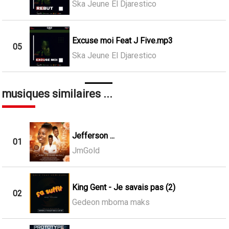
Ska Jeune El Djarestico
Excuse moi Feat J Five.mp3
05
Ska Jeune El Djarestico
musiques similaires ...
Jefferson ...
01
JmGold
King Gent - Je savais pas (2)
02
Gedeon mboma maks