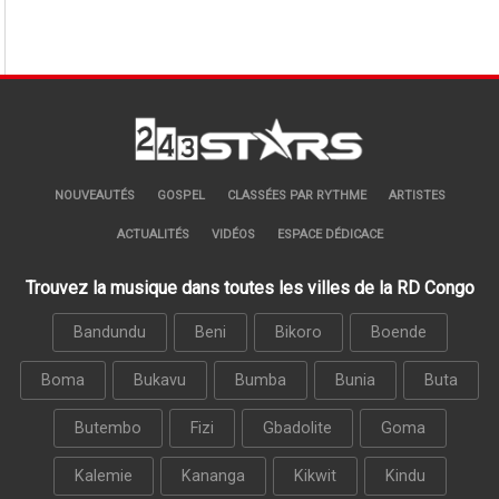
NOUVEAUTÉS
GOSPEL
CLASSÉES PAR RYTHME
ARTISTES
ACTUALITÉS
VIDÉOS
ESPACE DÉDICACE
Trouvez la musique dans toutes les villes de la RD Congo
Bandundu
Beni
Bikoro
Boende
Boma
Bukavu
Bumba
Bunia
Buta
Butembo
Fizi
Gbadolite
Goma
Kalemie
Kananga
Kikwit
Kindu