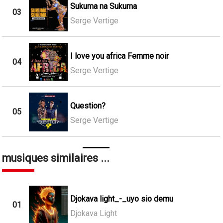
Sukuma na Sukuma
03
Serge Vertige
I love you africa Femme noir
04
Serge Vertige
Question?
05
Serge Vertige
musiques similaires ...
Djokava light_-_uyo sio demu
01
Djokava Light