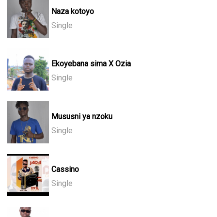
Naza kotoyo
Single
Ekoyebana sima X Ozia
Single
Mususni ya nzoku
Single
Cassino
Single