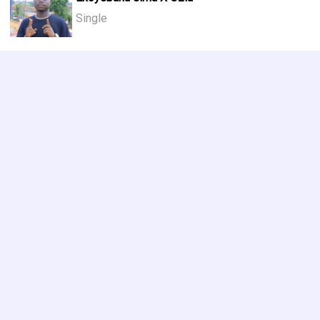
Single
Mususni ya nzoku
Single
VOIR PLUS DE MUSIQUES DE
JADA CHRIS JADEN
Biographie - Jada Chris Jaden
JadaChris,de son vrai nom,BHATI NAJIB Jaden,est un artiste