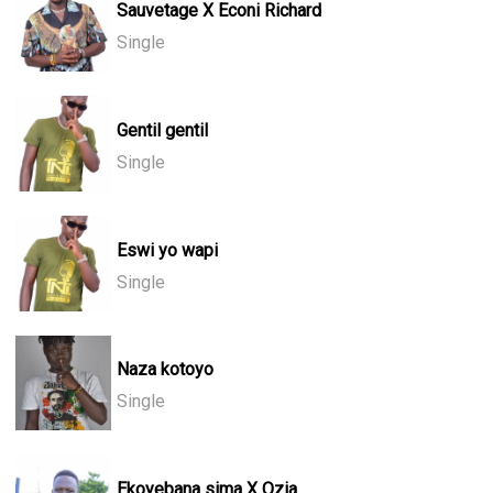
Sauvetage X Econi Richard
Single
Gentil gentil
Single
Eswi yo wapi
Single
Naza kotoyo
Single
Ekoyebana sima X Ozia