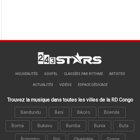
NOUVEAUTÉS
GOSPEL
CLASSÉES PAR RYTHME
ARTISTES
ACTUALITÉS
VIDÉOS
ESPACE DÉDICACE
Trouvez la musique dans toutes les villes de la RD Congo
Bandundu
Beni
Bikoro
Boende
Boma
Bukavu
Bumba
Bunia
Buta
Butembo
Fizi
Gbadolite
Goma