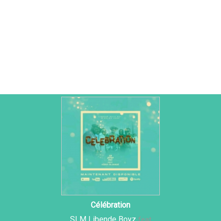
Célébration
SLM Libende Boyz
feat