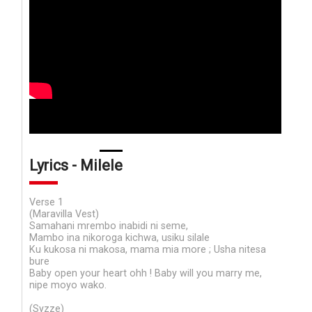
Lyrics - Milele
Verse 1
(Maravilla Vest)
Samahani mrembo inabidi ni seme,
Mambo ina nikoroga kichwa, usiku silale
Ku kukosa ni makosa, mama mia more ; Usha nitesa
bure
Baby open your heart ohh ! Baby will you marry me,
nipe moyo wako.
(Syzze)