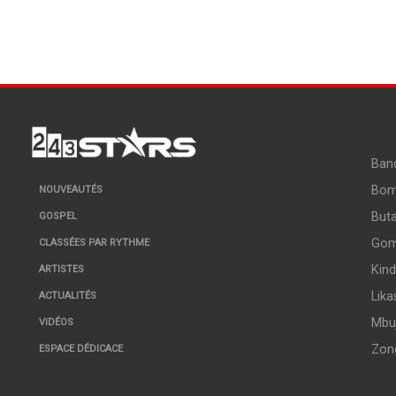
Ban
Bo
NOUVEAUTÉS
But
GOSPEL
Go
CLASSÉES PAR RYTHME
Kin
ARTISTES
Lika
ACTUALITÉS
Mbuj
VIDÉOS
Zon
ESPACE DÉDICACE