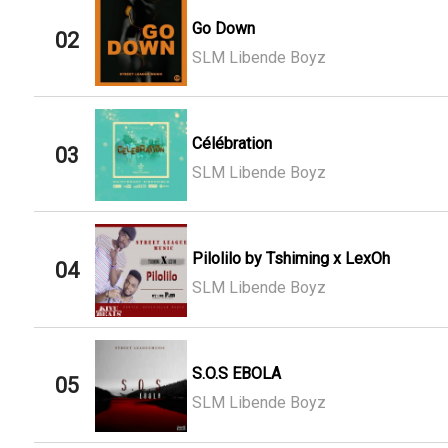
Go Down
02
SLM Libende Boyz
Célébration
03
SLM Libende Boyz
Pilolilo by Tshiming x LexOh
04
SLM Libende Boyz
S.O.S EBOLA
05
SLM Libende Boyz