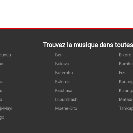
Trouvez la musique dans toutes 
dundu
Beni
Bikoro
ma
Bukavu
Bumba
a
Butembo
Fizi
ma
Kalemie
Kanan
du
Kinshasa
Kisang
si
Lubumbashi
Matadi
i-Mayi
Muene-Ditu
Tshika
go