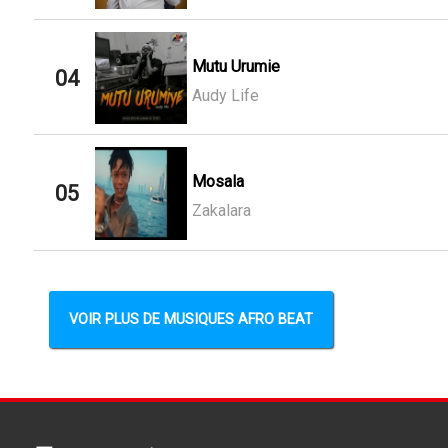
Mutu Urumie
04
Audy Life
Mosala
05
Zakalara
VOIR PLUS DE MUSIQUES AFRO BEAT