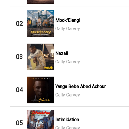
Mbok'Elengi
02
Gally Garvey
Nazali
03
Gally Garvey
Yanga Bebe Abed Achour
04
Gally Garvey
Intimidation
05
Gally Garvey