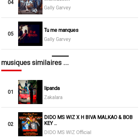
04
Gally Garvey
Tu me manques
05
Gally Garvey
musiques similaires ...
lipanda
01
Zakalara
DIDO MS WIZ X H BIVA MALKAO & BOB
KEY ...
02
DIDO MS WIZ Official