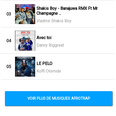
Shakis Boy - Banajuwa RMX Ft Mr
Champagne ...
03
Vladmir Shakis Boy
Avec toi
04
Danny Biggreat
LE PELO
05
Koffi Olomide
VOIR PLUS DE MUSIQUES AFROTRAP