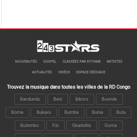
NOUVEAUTÉS
GOSPEL
CLASSÉES PAR RYTHME
ARTISTES
ACTUALITÉS
VIDÉOS
ESPACE DÉDICACE
Trouvez la musique dans toutes les villes de la RD Congo
Bandundu
Beni
Bikoro
Boende
Boma
Bukavu
Bumba
Bunia
Buta
Butembo
Fizi
Gbadolite
Goma