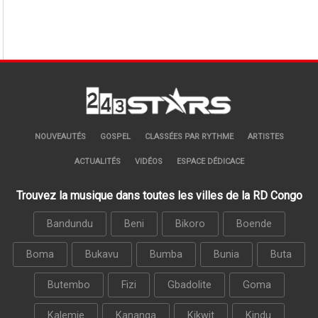
NOUVEAUTÉS
GOSPEL
CLASSÉES PAR RYTHME
ARTISTES
ACTUALITÉS
VIDÉOS
ESPACE DÉDICACE
Trouvez la musique dans toutes les villes de la RD Congo
Bandundu
Beni
Bikoro
Boende
Boma
Bukavu
Bumba
Bunia
Buta
Butembo
Fizi
Gbadolite
Goma
Kalemie
Kananga
Kikwit
Kindu