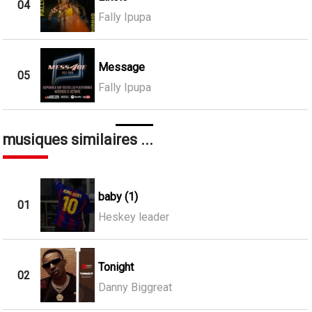
04
Fally Ipupa
Message
05
Fally Ipupa
musiques similaires ...
baby (1)
01
Heskey leader
Tonight
02
Danny Biggreat