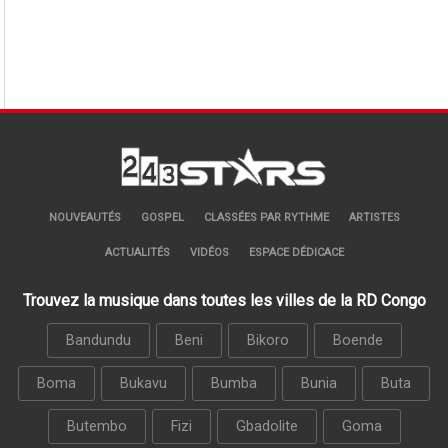
NOUVEAUTÉS
GOSPEL
CLASSÉES PAR RYTHME
ARTISTES
ACTUALITÉS
VIDÉOS
ESPACE DÉDICACE
Trouvez la musique dans toutes les villes de la RD Congo
Bandundu
Beni
Bikoro
Boende
Boma
Bukavu
Bumba
Bunia
Buta
Butembo
Fizi
Gbadolite
Goma