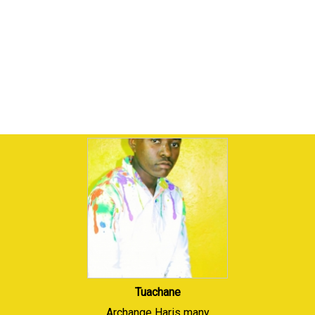
Tuachane
Archange Haris many