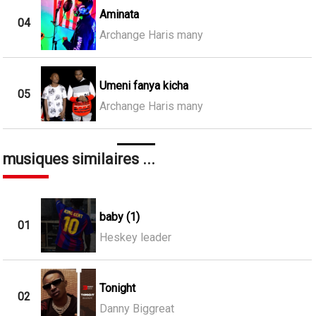
Aminata
04
Archange Haris many
Umeni fanya kicha
05
Archange Haris many
musiques similaires ...
baby (1)
01
Heskey leader
Tonight
02
Danny Biggreat