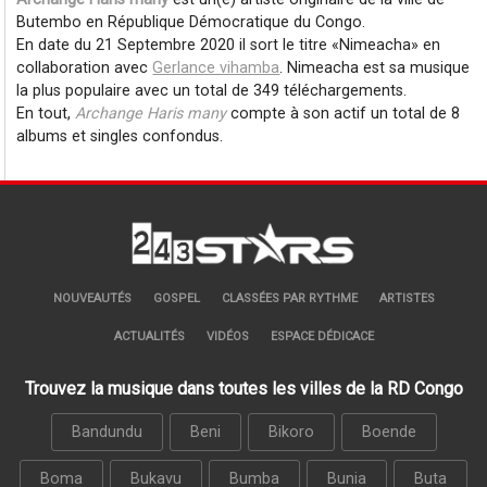
Butembo en République Démocratique du Congo.
En date du 21 Septembre 2020 il sort le titre
Nimeacha
en
collaboration avec
Gerlance vihamba
. Nimeacha est sa musique
la plus populaire avec un total de 349 téléchargements.
En tout,
Archange Haris many
compte à son actif un total de 8
albums et singles confondus.
NOUVEAUTÉS
GOSPEL
CLASSÉES PAR RYTHME
ARTISTES
ACTUALITÉS
VIDÉOS
ESPACE DÉDICACE
Trouvez la musique dans toutes les villes de la RD Congo
Bandundu
Beni
Bikoro
Boende
Boma
Bukavu
Bumba
Bunia
Buta