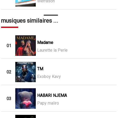
Werrason
musiques similaires ...
Madame
01
Laurette la Perle
TM
02
Exoboy Kavy
HABARI NJEMA
03
Papy maliro