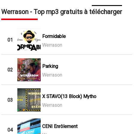
Werrason - Top mp3 gratuits à télécharger
Formidable
01
Werrason
Parking
02
Werrason
X STAVO(13 Block) Mytho
03
Werrason
CENI Enrôlement
04