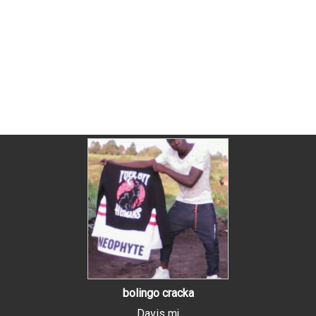
bolingo cracka
Davis mj