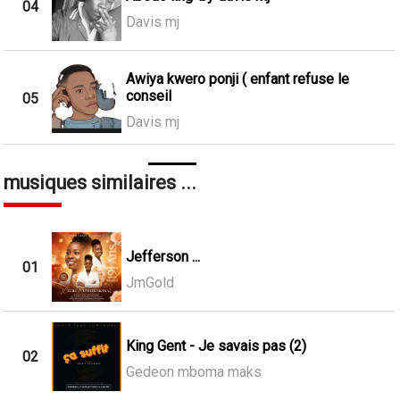
04
Davis mj
Awiya kwero ponji ( enfant refuse le
conseil
05
Davis mj
musiques similaires ...
Jefferson ...
01
JmGold
King Gent - Je savais pas (2)
02
Gedeon mboma maks