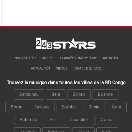
NOUVEAUTÉS
GOSPEL
CLASSÉES PAR RYTHME
ARTISTES
ACTUALITÉS
VIDÉOS
ESPACE DÉDICACE
Trouvez la musique dans toutes les villes de la RD Congo
Bandundu
Beni
Bikoro
Boende
Boma
Bukavu
Bumba
Bunia
Buta
Butembo
Fizi
Gbadolite
Goma