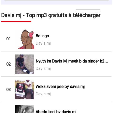
Davis mj - Top mp3 gratuits à télécharger
Bolingo
01
Davis mj
Nyuth ira Davis Mj meek b da singer b2 ...
02
Davis mj
Weka aveni pee by davis mj
03
Davis mj
Abedo ling' by davis mj