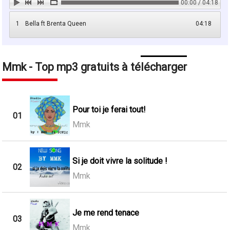
00:00 / 04:18
1
Bella ft Brenta Queen
04:18
Mmk - Top mp3 gratuits à télécharger
Pour toi je ferai tout!
01
Mmk
Si je doit vivre la solitude !
02
Mmk
Je me rend tenace
03
Mmk