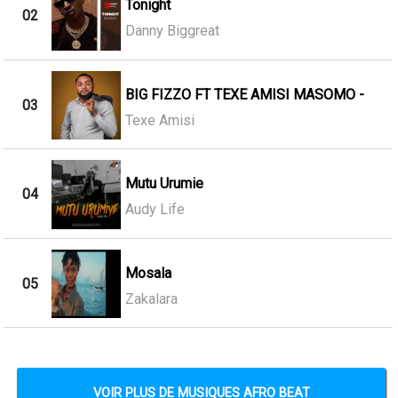
Tonight
02
Danny Biggreat
BIG FIZZO FT TEXE AMISI MASOMO -
03
Texe Amisi
Mutu Urumie
04
Audy Life
Mosala
05
Zakalara
VOIR PLUS DE MUSIQUES AFRO BEAT