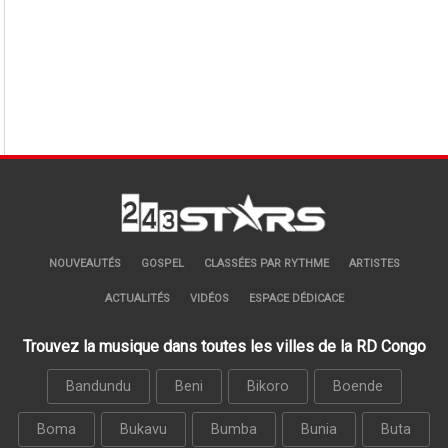
NOUVEAUTÉS
GOSPEL
CLASSÉES PAR RYTHME
ARTISTES
ACTUALITÉS
VIDÉOS
ESPACE DÉDICACE
Trouvez la musique dans toutes les villes de la RD Congo
Bandundu
Beni
Bikoro
Boende
Boma
Bukavu
Bumba
Bunia
Buta