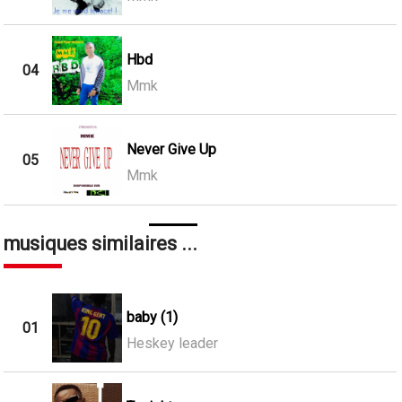
Hbd
04
Mmk
Never Give Up
05
Mmk
musiques similaires ...
baby (1)
01
Heskey leader