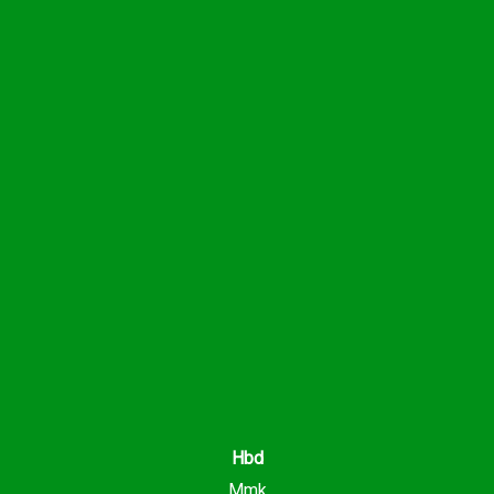
Hbd
Mmk