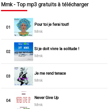
Mmk - Top mp3 gratuits à télécharger
Pour toi je ferai tout!
01
Mmk
Si je doit vivre la solitude !
02
Mmk
Je me rend tenace
03
Mmk
Never Give Up
04
Mmk