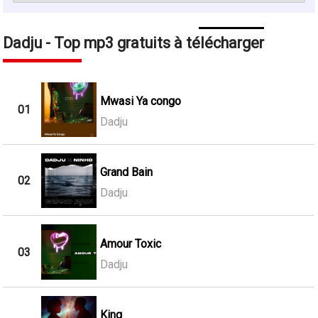
Dadju - Top mp3 gratuits à télécharger
Mwasi Ya congo
01
Dadju
Grand Bain
02
Dadju
Amour Toxic
03
Dadju
King