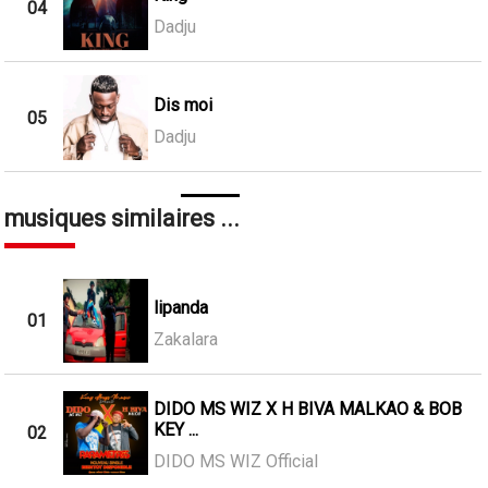
04
Dadju
Dis moi
05
Dadju
musiques similaires ...
lipanda
01
Zakalara
DIDO MS WIZ X H BIVA MALKAO & BOB
KEY ...
02
DIDO MS WIZ Official