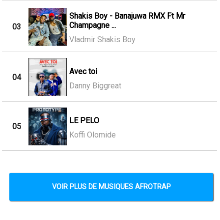
Shakis Boy - Banajuwa RMX Ft Mr
Champagne ...
03
Vladmir Shakis Boy
Avec toi
04
Danny Biggreat
LE PELO
05
Koffi Olomide
VOIR PLUS DE MUSIQUES AFROTRAP