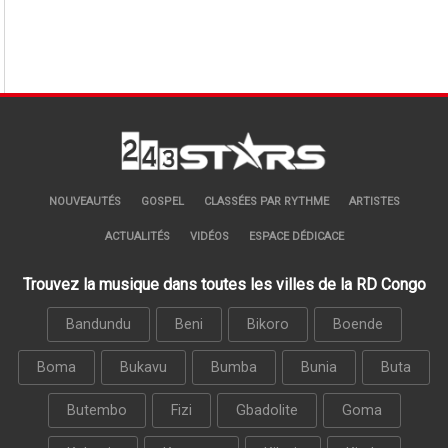
NOUVEAUTÉS
GOSPEL
CLASSÉES PAR RYTHME
ARTISTES
ACTUALITÉS
VIDÉOS
ESPACE DÉDICACE
Trouvez la musique dans toutes les villes de la RD Congo
Bandundu
Beni
Bikoro
Boende
Boma
Bukavu
Bumba
Bunia
Buta
Butembo
Fizi
Gbadolite
Goma