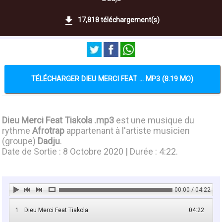
17,818 téléchargement(s)
TÉLÉCHARGER DIEU MERCI FEAT ... MP3 (8.19 MO)
Dieu Merci Feat Tiakola .mp3
est une musique du
rythme
Afrotrap
appartenant à l'artiste musicien
(groupe)
Dadju
.
Date de Sortie : 8 Octobre 2020 | Durée : 4:22.
00:00 / 04:22
1
Dieu Merci Feat Tiakola
04:22