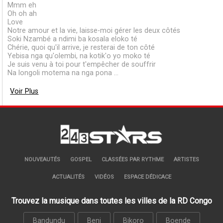
Mmm eh
Oh oh ah
Love
Notre amour et la vie, laisse-moi gérer les deux côtés
Soki Nzambé a ndimi ba kosala eloko té
Chérie, quoi qu'il arrive, je resterai de ton côté
Yebisa nga qu'olembi, na kotik'o yo moko té
Je suis venu à toi pour t'empêcher de souffrir
Na longoli motema na nga pona ...
Voir Plus
NOUVEAUTÉS
GOSPEL
CLASSÉES PAR RYTHME
ARTISTES
ACTUALITÉS
VIDÉOS
ESPACE DÉDICACE
Trouvez la musique dans toutes les villes de la RD Congo
Bandundu
Beni
Bikoro
Boende