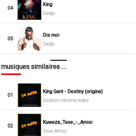
King
04
Dadju
Dis moi
05
Dadju
musiques similaires ...
King Gent - Destiny (origine)
01
Gedeon mboma maks
Kuweza_Texe_-_Amisi
02
Texe Amisi