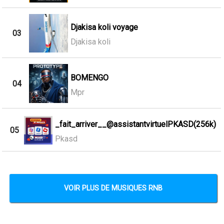
Djakisa koli voyage
03
Djakisa koli
BOMENGO
04
Mpr
_fait_arriver__@assistantvirtuelPKASD(256k)
05
Pkasd
VOIR PLUS DE MUSIQUES RNB