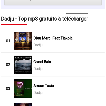
Dadju - Top mp3 gratuits à télécharger
Dieu Merci Feat Tiakola
01
Dadju
Grand Bain
02
Dadju
Amour Toxic
03
Dadju