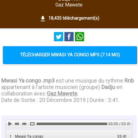
Gaz Mawete
18,435 téléchargement(s)
TÉLÉCHARGER MWASI YA CONGO MP3 (7.14 MO)
Mwasi Ya congo .mp3
est une musique du rythme
Rnb
appartenant à l'artiste musicien (groupe)
Dadju
en
collaboration avec
Gaz Mawete
.
Date de Sortie : 20 Décembre 2019 | Durée : 3:41.
00:00 / 03:41
1
Mwasi Ya congo
03:41