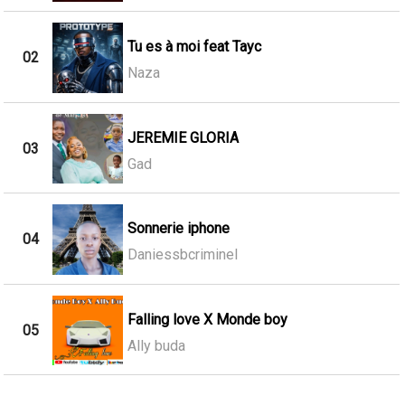
Tu es à moi feat Tayc
02
Naza
JEREMIE GLORIA
03
Gad
Sonnerie iphone
04
Daniessbcriminel
Falling love X Monde boy
05
Ally buda