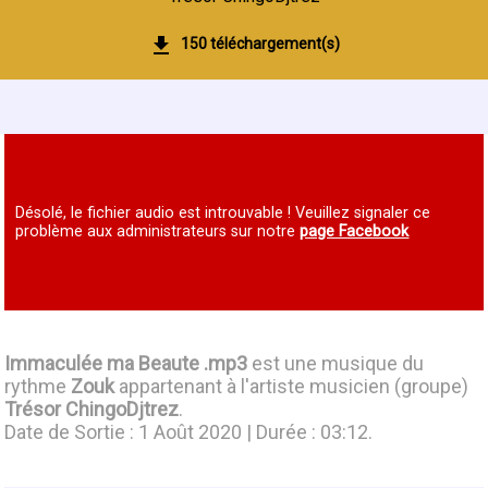
150 téléchargement(s)
Désolé, le fichier audio est introuvable ! Veuillez signaler ce
problème aux administrateurs sur notre
page Facebook
Immaculée ma Beaute .mp3
est une musique du
rythme
Zouk
appartenant à l'artiste musicien (groupe)
Trésor ChingoDjtrez
.
Date de Sortie : 1 Août 2020 | Durée : 03:12.