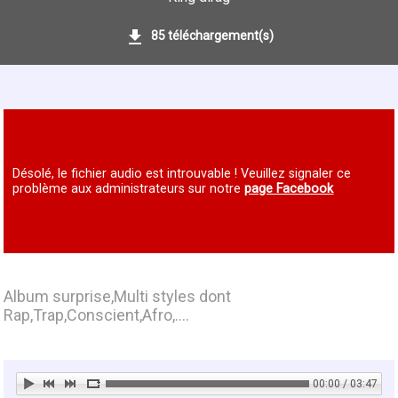
85 téléchargement(s)
Désolé, le fichier audio est introuvable ! Veuillez signaler ce
problème aux administrateurs sur notre
page Facebook
Album surprise,Multi styles dont
Rap,Trap,Conscient,Afro,....
00:00 / 03:47