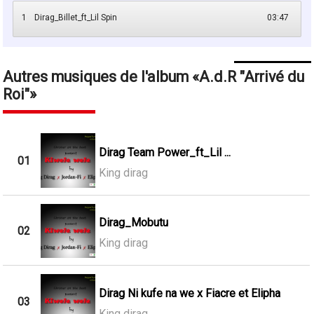
1
Dirag_Billet_ft_Lil Spin
03:47
Autres musiques de l'album
A.d.R "Arrivé du
Roi"
Dirag Team Power_ft_Lil ...
01
King dirag
Dirag_Mobutu
02
King dirag
Dirag Ni kufe na we x Fiacre et Elipha
03
King dirag