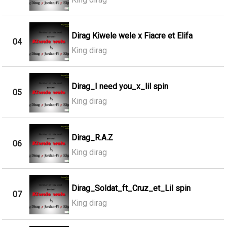
Dirag Kiwele wele x Fiacre et Elifa
04
King dirag
Dirag_I need you_x_lil spin
05
King dirag
Dirag_R.A.Z
06
King dirag
Dirag_Soldat_ft_Cruz_et_Lil spin
07
King dirag