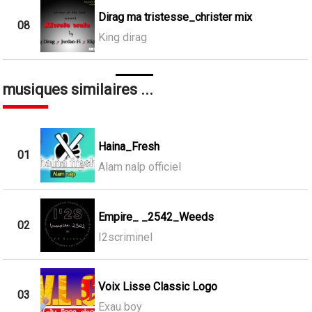
Dirag ma tristesse_christer mix
08
King dirag
musiques similaires ...
Haina_Fresh
01
Alam nalp officiel
Empire_ _2542_Weeds
02
I2scriminel
Voix Lisse Classic Logo
03
Exau boy