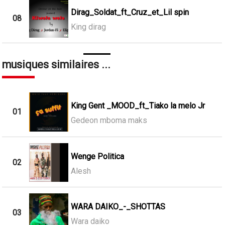
Dirag_Soldat_ft_Cruz_et_Lil spin
08
King dirag
musiques similaires ...
King Gent _MOOD_ft_Tiako la melo Jr
01
Gedeon mboma maks
Wenge Politica
02
Alesh
WARA DAIKO_-_SHOTTAS
03
Wara daiko