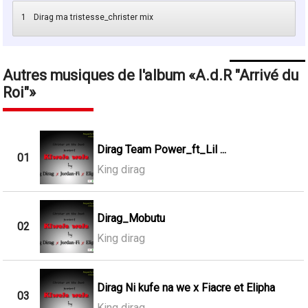
1
Dirag ma tristesse_christer mix
Autres musiques de l'album
A.d.R "Arrivé du
Roi"
Dirag Team Power_ft_Lil ...
01
King dirag
Dirag_Mobutu
02
King dirag
Dirag Ni kufe na we x Fiacre et Elipha
03
King dirag