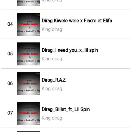
Dirag Kiwele wele x Fiacre et Elifa
04
King dirag
Dirag_I need you_x_lil spin
05
King dirag
Dirag_R.A.Z
06
King dirag
Dirag_Billet_ft_Lil Spin
07
King dirag