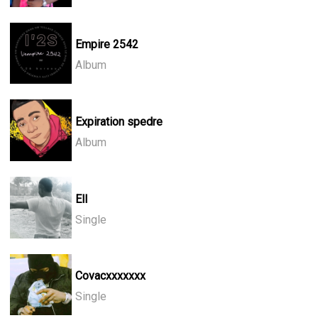
Empire 2542
Album
Expiration spedre
Album
Ell
Single
Covacxxxxxxx
Single