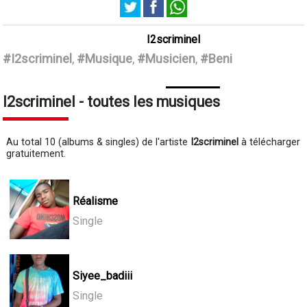
I2scriminel
#I2scriminel
,
#Musique
,
#Musicien
,
#Beni
I2scriminel - toutes les musiques
Au total 10 (albums & singles) de l'artiste
I2scriminel
à télécharger
gratuitement.
Réalisme
Single
Siyee_badiii
Single