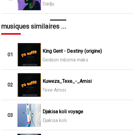
Dadju
musiques similaires ...
King Gent - Destiny (origine)
01
Gedeon mboma maks
Kuweza_Texe_-_Amisi
02
Texe Amisi
Djakisa koli voyage
03
Djakisa koli