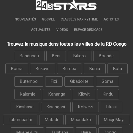
NOUVEAUTÉS
GOSPEL
CLASSÉES PAR RYTHME
ARTISTES
ACTUALITÉS
VIDÉOS
ESPACE DÉDICACE
Trouvez la musique dans toutes les villes de la RD Congo
Bandundu
Beni
Bikoro
Boende
Boma
Bukavu
Bumba
Bunia
Buta
Butembo
Fizi
Gbadolite
Goma
Kalemie
Kananga
Kikwit
Kindu
Kinshasa
Kisangani
Kolwezi
Likasi
Lubumbashi
Matadi
Mbandaka
Mbuji-Mayi
Muene-Ditu
Tshikapa
Uvira
Zongo