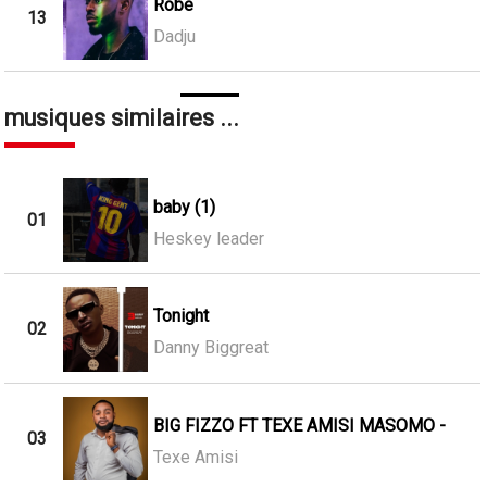
Robe
13
Dadju
musiques similaires ...
baby (1)
01
Heskey leader
Tonight
02
Danny Biggreat
BIG FIZZO FT TEXE AMISI MASOMO -
03
Texe Amisi