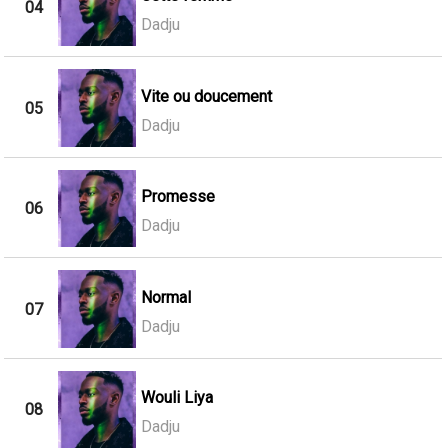
04
Dadju
Vite ou doucement
05
Dadju
Promesse
06
Dadju
Normal
07
Dadju
Wouli Liya
08
Dadju