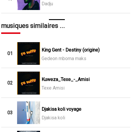
Dadju
musiques similaires ...
King Gent - Destiny (origine)
01
Gedeon mboma maks
Kuweza_Texe_-_Amisi
02
Texe Amisi
Djakisa koli voyage
03
Djakisa koli