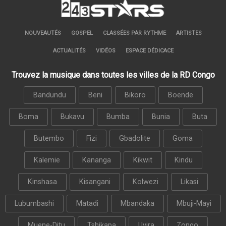
NOUVEAUTÉS
GOSPEL
CLASSÉES PAR RYTHME
ARTISTES
ACTUALITÉS
VIDÉOS
ESPACE DÉDICACE
Trouvez la musique dans toutes les villes de la RD Congo
Bandundu
Beni
Bikoro
Boende
Boma
Bukavu
Bumba
Bunia
Buta
Butembo
Fizi
Gbadolite
Goma
Kalemie
Kananga
Kikwit
Kindu
Kinshasa
Kisangani
Kolwezi
Likasi
Lubumbashi
Matadi
Mbandaka
Mbuji-Mayi
Muene-Ditu
Tshikapa
Uvira
Zongo