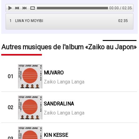
00:00 / 02:35
1
LIWA YO MOYIBI
02:35
Autres musiques de l'album
Zaiko au Japon
MUVARO
01
Zaiko Langa Langa
SANDRALINA
02
Zaiko Langa Langa
KIN KESSE
03