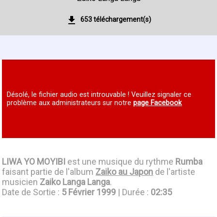
653 téléchargement(s)
Désolé, le fichier audio est introuvable ! Veuillez signaler ce
problème aux administrateurs sur notre
page Facebook
LIWA YO MOYIBI
est une musique du rythme
Rumba
faisant partie de l'album
Zaiko au Japon
de l'artiste
musicien
Zaiko Langa Langa
.
Date de Sortie :
5 Février 1999
| Durée :
02:35