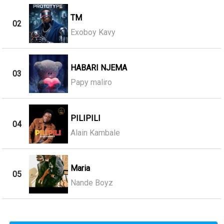
TM
02
Exoboy Kavy
HABARI NJEMA
03
Papy maliro
PILIPILI
04
Alain Kambale
Maria
05
Nande Boyz