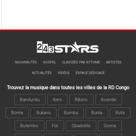
NOUVEAUTÉS
GOSPEL
CLASSÉES PAR RYTHME
ARTISTES
ACTUALITÉS
VIDÉOS
ESPACE DÉDICACE
Trouvez la musique dans toutes les villes de la RD Congo
Bandundu
Beni
Bikoro
Boende
Boma
Bukavu
Bumba
Bunia
Buta
Butembo
Fizi
Gbadolite
Goma