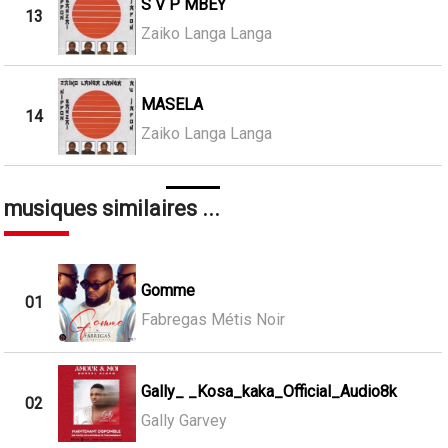
S V P MBEY
13
Zaiko Langa Langa
MASELA
14
Zaiko Langa Langa
musiques similaires ...
Gomme
01
Fabregas Métis Noir
Gally_ _Kosa_kaka_Official_Audio8k
02
Gally Garvey