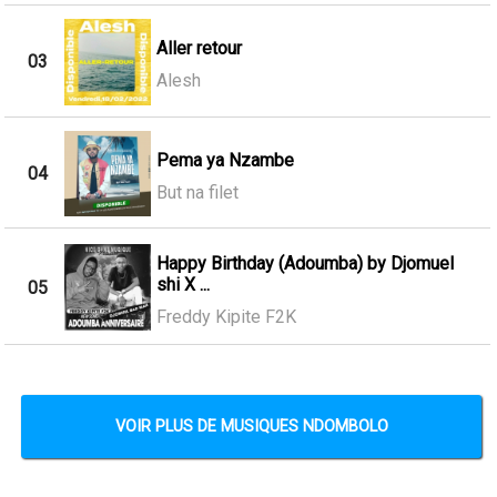
Aller retour
03
Alesh
Pema ya Nzambe
04
But na filet
Happy Birthday (Adoumba) by Djomuel
shi X ...
05
Freddy Kipite F2K
VOIR PLUS DE MUSIQUES NDOMBOLO