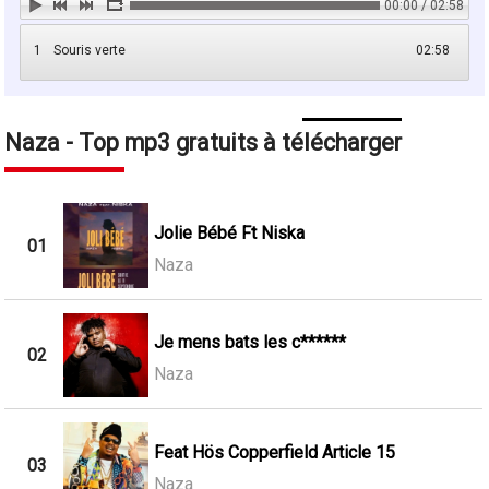
00:00 / 02:58
1
Souris verte
02:58
Naza - Top mp3 gratuits à télécharger
Jolie Bébé Ft Niska
01
Naza
Je mens bats les c******
02
Naza
Feat Hös Copperfield Article 15
03
Naza