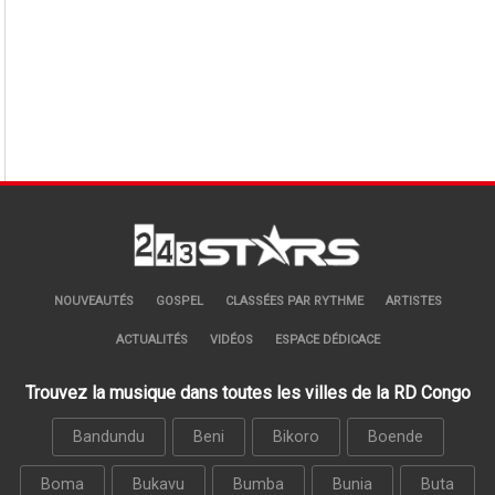
NOUVEAUTÉS
GOSPEL
CLASSÉES PAR RYTHME
ARTISTES
ACTUALITÉS
VIDÉOS
ESPACE DÉDICACE
Trouvez la musique dans toutes les villes de la RD Congo
Bandundu
Beni
Bikoro
Boende
Boma
Bukavu
Bumba
Bunia
Buta