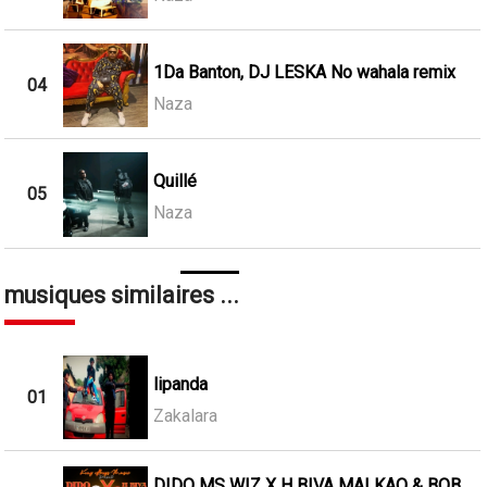
1Da Banton, DJ LESKA No wahala remix
04
Naza
Quillé
05
Naza
musiques similaires ...
lipanda
01
Zakalara
DIDO MS WIZ X H BIVA MALKAO & BOB