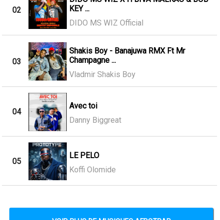
KEY ...
02
DIDO MS WIZ Official
Shakis Boy - Banajuwa RMX Ft Mr
Champagne ...
03
Vladmir Shakis Boy
Avec toi
04
Danny Biggreat
LE PELO
05
Koffi Olomide