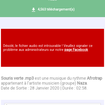
4,563 téléchargement(s)
Désolé, le fichier audio est introuvable ! Veuillez signaler ce
problème aux administrateurs sur notre
page Facebook
Souris verte .mp3
est une musique du rythme
Afrotrap
appartenant à l'artiste musicien (groupe)
Naza
.
Date de Sortie : 28 Janvier 2020 | Durée : 02:58.