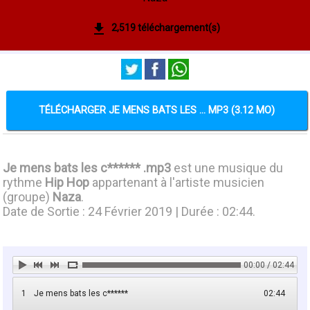
2,519 téléchargement(s)
TÉLÉCHARGER JE MENS BATS LES ... MP3 (3.12 MO)
Je mens bats les c****** .mp3
est une musique du
rythme
Hip Hop
appartenant à l'artiste musicien
(groupe)
Naza
.
Date de Sortie : 24 Février 2019 | Durée : 02:44.
00:00 / 02:44
1
Je mens bats les c******
02:44