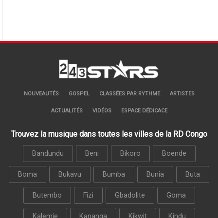
NOUVEAUTÉS
GOSPEL
CLASSÉES PAR RYTHME
ARTISTES
ACTUALITÉS
VIDÉOS
ESPACE DÉDICACE
Trouvez la musique dans toutes les villes de la RD Congo
Bandundu
Beni
Bikoro
Boende
Boma
Bukavu
Bumba
Bunia
Buta
Butembo
Fizi
Gbadolite
Goma
Kalemie
Kananga
Kikwit
Kindu