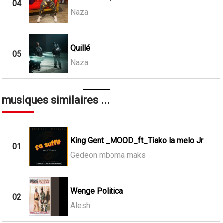
04
Naza
Quillé
05
Naza
musiques similaires ...
King Gent _MOOD_ft_Tiako la melo Jr
01
Gedeon mboma maks
Wenge Politica
02
Alesh