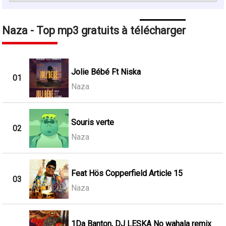
Naza - Top mp3 gratuits à télécharger
Jolie Bébé Ft Niska
01
Naza
Souris verte
02
Naza
Feat Hös Copperfield Article 15
03
Naza
1Da Banton, DJ LESKA No wahala remix