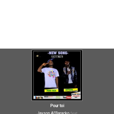
Pour toi
Jayson Al'Baracko
feat