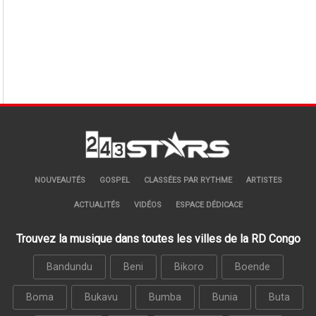
NOUVEAUTÉS
GOSPEL
CLASSÉES PAR RYTHME
ARTISTES
ACTUALITÉS
VIDÉOS
ESPACE DÉDICACE
Trouvez la musique dans toutes les villes de la RD Congo
Bandundu
Beni
Bikoro
Boende
Boma
Bukavu
Bumba
Bunia
Buta