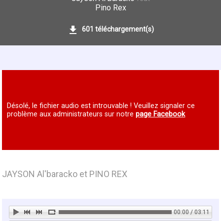
Pino Rex
601 téléchargement(s)
Désolé, le fichier audio est introuvable ! Veuillez signaler ce
problème aux administrateurs sur notre
page Facebook
JAYSON Al'baracko et PINO REX
00:00 / 03:11