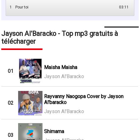
1
Pour toi
03:11
Jayson Al'Baracko - Top mp3 gratuits à
télécharger
Maisha Maisha
01
Jayson Al'Baracko
Rayvanny Naogopa Cover by Jayson
Al'baracko
02
Jayson Al'Baracko
Shimama
03