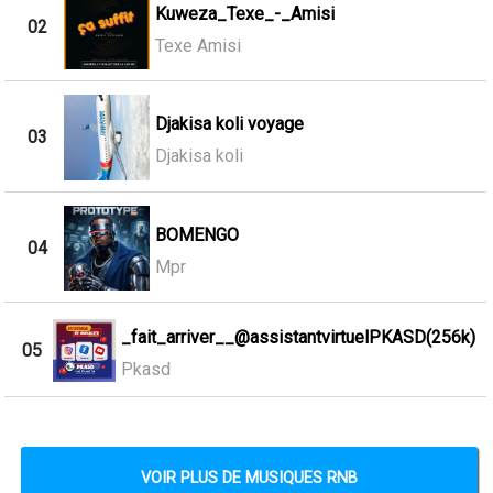
Kuweza_Texe_-_Amisi
02
Texe Amisi
Djakisa koli voyage
03
Djakisa koli
BOMENGO
04
Mpr
_fait_arriver__@assistantvirtuelPKASD(256k)
05
Pkasd
VOIR PLUS DE MUSIQUES RNB