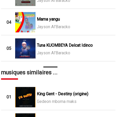
Jayson Al'Baracko
Mama yangu
04
Jayson Al'Baracko
Tuna KUOMBEYA Delcat Idinco
05
Jayson Al'Baracko
musiques similaires ...
King Gent - Destiny (origine)
01
Gedeon mboma maks