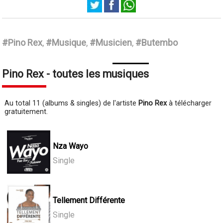
Pino Rex
#Pino Rex
,
#Musique
,
#Musicien
,
#Butembo
Pino Rex - toutes les musiques
Au total 11 (albums & singles) de l'artiste
Pino Rex
à télécharger
gratuitement.
Nza Wayo
Single
Tellement Différente
Single