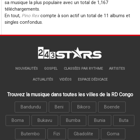
sa musique la plus populaire avec un total de 1,167
téléchargements.
En tout,
Pino Rex
compte à son actif un total de 11 albums et
singles confondus.
NOUVEAUTÉS
GOSPEL
CLASSÉES PAR RYTHME
ARTISTES
ACTUALITÉS
VIDÉOS
ESPACE DÉDICACE
Trouvez la musique dans toutes les villes de la RD Congo
Bandundu
Beni
Bikoro
Boende
Boma
Bukavu
Bumba
Bunia
Buta
Butembo
Fizi
Gbadolite
Goma