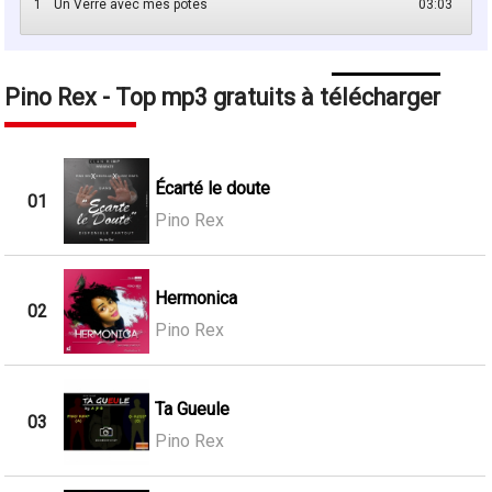
1
Un Verre avec mes potes
03:03
Pino Rex - Top mp3 gratuits à télécharger
Écarté le doute
01
Pino Rex
Hermonica
02
Pino Rex
Ta Gueule
03
Pino Rex