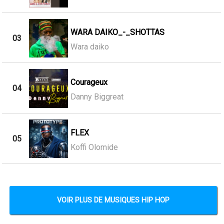
WARA DAIKO_-_SHOTTAS
03
Wara daiko
Courageux
04
Danny Biggreat
FLEX
05
Koffi Olomide
VOIR PLUS DE MUSIQUES HIP HOP