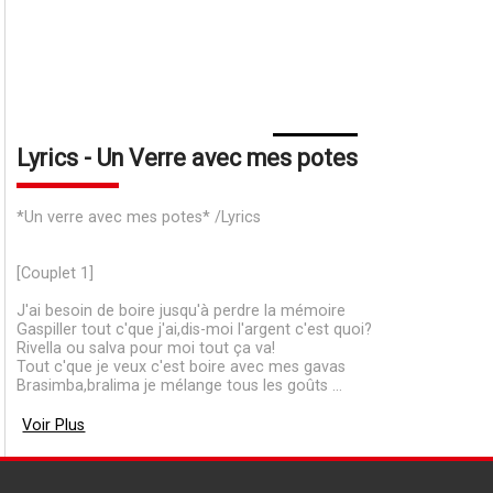
Lyrics - Un Verre avec mes potes
*Un verre avec mes potes* /Lyrics
[Couplet 1]
J'ai besoin de boire jusqu'à perdre la mémoire
Gaspiller tout c'que j'ai,dis-moi l'argent c'est quoi?
Rivella ou salva pour moi tout ça va!
Tout c'que je veux c'est boire avec mes gavas
Brasimba,bralima je mélange tous les goûts ...
Voir Plus