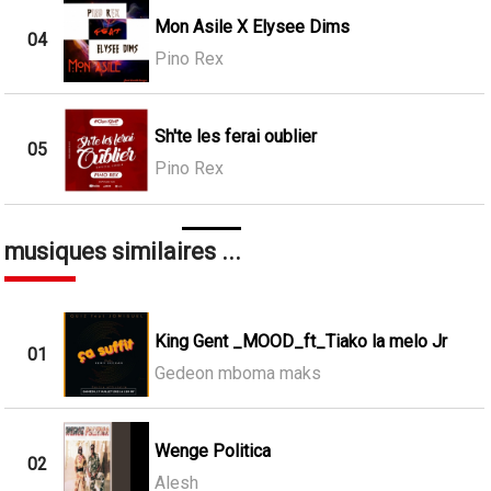
Mon Asile X Elysee Dims
04
Pino Rex
Sh'te les ferai oublier
05
Pino Rex
musiques similaires ...
King Gent _MOOD_ft_Tiako la melo Jr
01
Gedeon mboma maks
Wenge Politica
02
Alesh