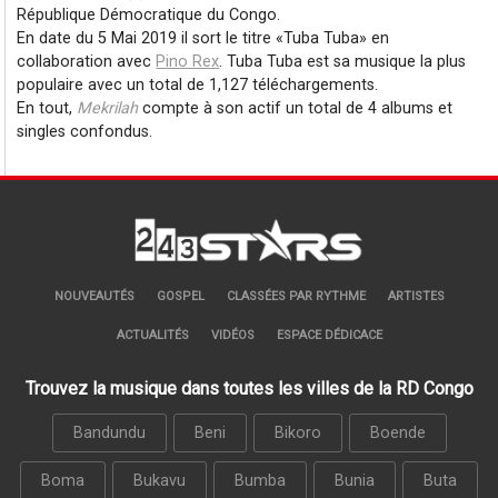
République Démocratique du Congo.
En date du 5 Mai 2019 il sort le titre
Tuba Tuba
en
collaboration avec
Pino Rex
. Tuba Tuba est sa musique la plus
populaire avec un total de 1,127 téléchargements.
En tout,
Mekrilah
compte à son actif un total de 4 albums et
singles confondus.
NOUVEAUTÉS
GOSPEL
CLASSÉES PAR RYTHME
ARTISTES
ACTUALITÉS
VIDÉOS
ESPACE DÉDICACE
Trouvez la musique dans toutes les villes de la RD Congo
Bandundu
Beni
Bikoro
Boende
Boma
Bukavu
Bumba
Bunia
Buta