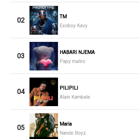
TM
02
Exoboy Kavy
HABARI NJEMA
03
Papy maliro
PILIPILI
04
Alain Kambale
Maria
05
Nande Boyz