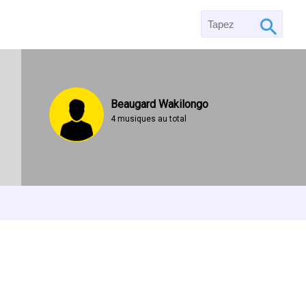
Beaugard Wakilongo
4 musiques au total