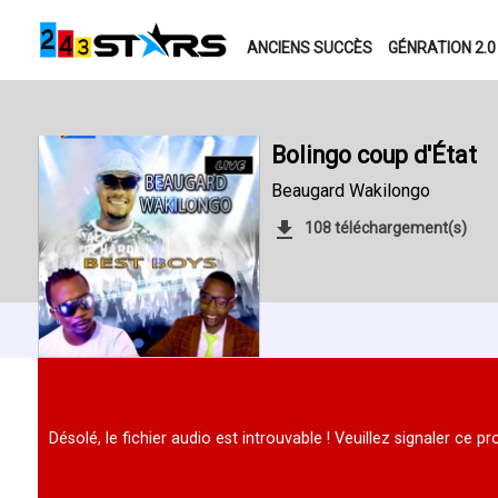
ANCIENS SUCCÈS
GÉNRATION 2.0
Bolingo coup d'État
Beaugard Wakilongo
108 téléchargement(s)
Désolé, le fichier audio est introuvable ! Veuillez signaler ce