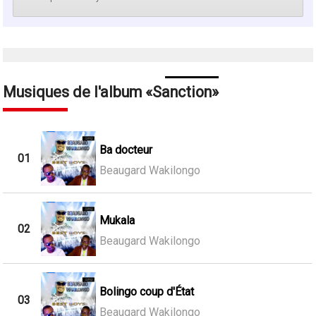
Musiques de l'album
Sanction
Ba docteur
01
Beaugard Wakilongo
Mukala
02
Beaugard Wakilongo
Bolingo coup d'État
03
Beaugard Wakilongo