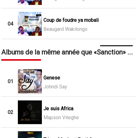
Coup de foudre ya mobali
04
Beaugard Wakilongo
Albums de la même année que
Sanction
...
Genese
01
Johndi Say
Je suis Africa
02
Mapson Viteghe