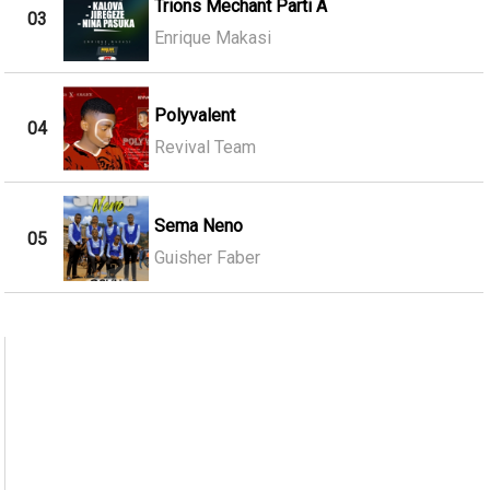
Trions Mechant Parti A
03
Enrique Makasi
Polyvalent
04
Revival Team
Sema Neno
05
Guisher Faber