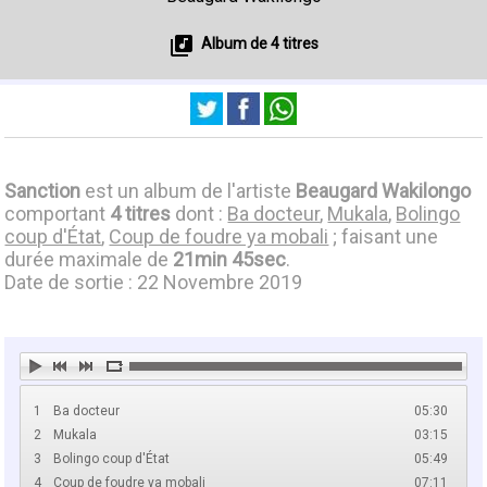
Album de 4 titres
Sanction
est un album de l'artiste
Beaugard Wakilongo
comportant
4 titres
dont :
Ba docteur
,
Mukala
,
Bolingo
coup d'État
,
Coup de foudre ya mobali
; faisant une
durée maximale de
21min 45sec
.
Date de sortie : 22 Novembre 2019
1
Ba docteur
05:30
2
Mukala
03:15
3
Bolingo coup d'État
05:49
4
Coup de foudre ya mobali
07:11