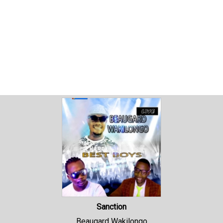
Sanction
Beaugard Wakilongo